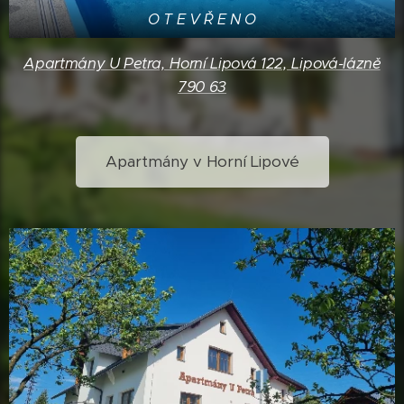
O T E V Ř E N O
Apartmány U Petra, Horní Lipová 122, Lipová-lázně
790 63
Apartmány v Horní Lipové