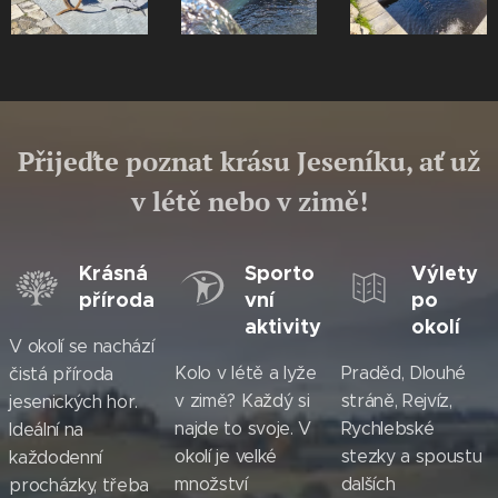
Přijeďte poznat krásu Jeseníku, ať už
v létě nebo v zimě!
Krásná
Sporto
Výlety
příroda
vní
po
aktivity
okolí
V okolí se nachází
Kolo v létě a lyže
Praděd, Dlouhé
čistá příroda
v zimě? Každý si
stráně, Rejvíz,
jesenických hor.
najde to svoje. V
Rychlebské
Ideální na
okolí je velké
stezky a spoustu
každodenní
množství
dalších
procházky, třeba