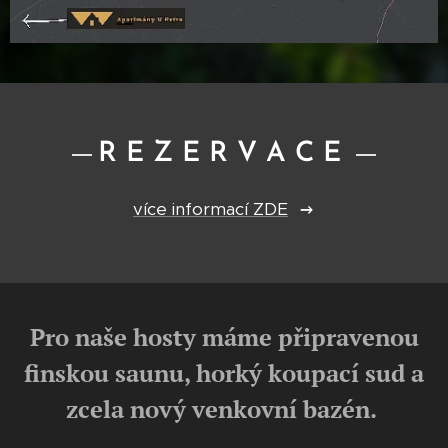
R E Z E R V A C E
více informací ZDE
Pro naše hosty máme připravenou
finskou saunu, horký koupací sud a
zcela nový venkovní bazén.