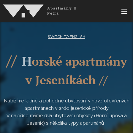
Apartmány U
Petra
SWITCH TO ENGLISH
//
H
orské apartmány
v Jeseníkách //
Nabízíme klidné a pohodlné ubytování v nově otevřených
apartmánech v srdci jesenické přírody.
V nabídce máme dva ubytovací objekty (Horní Lipová a
Jeseník) s několika typy apartmánů.