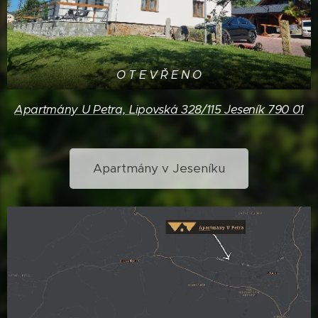
O T E V Ř E N O
Apartmány U Petra, Lipovská 328/115 Jeseník 790 01
Apartmány v Jeseníku