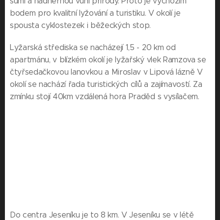
šumí a nádhernou vůní přírody. Proto je výchozím
bodem pro kvalitní lyžování a turistiku. V okolí je
spousta cyklostezek i běžeckých stop.
Lyžarská střediska se nacházejí 1,5 - 20 km od
apartmánu, v blízkém okolí je lyžařský vlek Ramzova se
čtyřsedačkovou lanovkou a Miroslav v Lipová lázně V
okolí se nachází řada turistických cílů a zajímavostí. Za
zmínku stojí 40km vzdálená hora Praděd s vysílačem.
Do centra Jeseníku je to 8 km. V Jeseníku se v létě